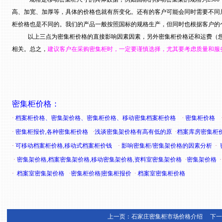
高、加宽、加厚等，具体的价格也就有所变化。还有的客户可能会同时需要不同
柜价格也是不同的。我们的产品一般按照国标的规格生产，但同时也根据客户的
以上三点为密集柜价格的直接影响因素因素，另外密集柜价格还和运费（
相关。总之，
建议客户在采购密集柜时，一定要谨慎选择，尤其要考虑质量和服
密集柜价格：
·
档案柜价格、密集架价格、密集柜价格、移动密集档案柜价格
·
密集柜价格
·
密集柜报价,各种密集柜价格
·
浅谈密集架价格有高有低的原
·
档案库房密集柜
·
可移动档案柜价格,移动式档案柜价钱
·
影响密集柜/密集架价格的因素分析
·
·
密集架价格,档案密集架价格,移动密集架价格,资料室密集架价格
·
密集架价格
·
档案室密集架价格
·
密集柜价格|密集柜报价
·
档案室密集柜价格
上一页：
石家庄密集柜市场价格介绍
下一