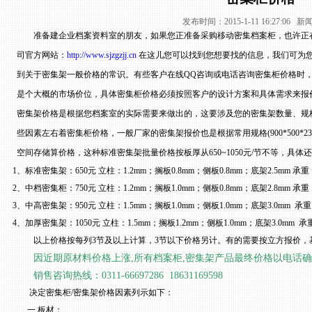
发布时间：2015-1-11 16:27:06 
准备建企业档案资料室的朋友，
如果您正准备采购移动密集档案柜，
也许正
司官方网站：
http://www.sjzgzjj.cn
在这儿您可以找到您想要找的信息，我们可为
到关于密集架一般价格的常识。有些客户在线
QQ
咨询或电话咨询密集柜价格时
是个大概的市场价位，具体密集柜价格必须按照客户的设计方案和具体需求来报
密集架价格是根据您档案室的实际需要来做出的，这要涉及您的密集架数量、规
些因素左右着密集柜价格，一般厂家的密集架报价也是根据常用规格
(900*500*2
空间存储算价格，这种标准密集架批量价格按板厚从
650~1050
元
/
节不等，具体还
1
、标准密集架：
650
元
立柱：
1.2mm
；搁板
0.8mm
；侧板
0.8mm
；底架
2.5mm
承重
2
、中档密集柜：
750
元
立柱：
1.2mm
；搁板
1.0mm
；侧板
0.8mm
；底架
2.8mm
承重
3
、中高密集架：
950
元
立柱：
1.5mm
；搁板
1.0mm
；侧板
1.0mm
；底架
3.0mm
承重
4
、加厚密集架：
1050
元
立柱：
1.5mm
；搁板
1.2mm
；侧板
1.0mm
；底架
3.0mm
承
以上价格按每列
3
节及以上计算，
3
节以下价格另计。有的需要按立方报价，
因近期原材料价格上涨
,
所有档案柜
,
密集架产品最终价格以电话确
销售咨询热线：
0311-66697286 18631169598
决定密集柜
/
密集架价格因素列示如下：
一
.
板材：