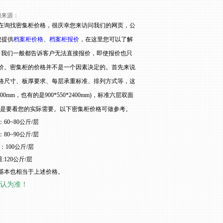
新闻来源：
在询找密集柜价格，
很庆幸您来访问我们的网页，公
您提供
档案柜价格
、
档案柜报价
，
在这里您可以了解
，我们一般都告诉客户无法直接报价，即使报价也只
价。密集柜的价格并不是一个因素决定的。首先来说
格尺寸、板厚要求、每层承重标准、排列方式等，这
300mm
，也有的是
900*550*2400mm)
，标准六层双面
是要看您的实际需要。以下密集柜价格可做参考。
：
60~80
公斤
/
层
：
80~90
公斤
/
层
：
100
公斤
/
层
重
:120
公斤
/
层
基本也相当于上述价格。
认为准！