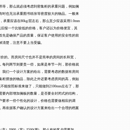
书等，那么就必须考虑到密集柜的承重问题，例如搁
有时也无法承重图书纸张等密度较大的物品。一般来
，承重应该在
80kg/
层左右，那么至少应该采用
1.0mm
然后报一个比较低的价格，客户还以为价格便宜，其
首先是确保产品的质量，保证客户使用的安全性的前
解清楚，注意不要上当受骗。
报价的。而房间尺寸也并不是简单的房间的长和宽，
，每列两节则要贵一些，如果是单节一列，那价格就
。我们一个设计方案的给出，需要考虑的数据有房间
集柜摆放的物品，除此之外还要考虑房间的高，例如
就不能按照标准来做了，只能做到
2100mm
左右了，那
需要内部增加搁板的数量，是否要全封闭式的结构，
户要求一些个性化的设计，价格也需要做相应的调
，再依据客户确认的设计方案来给出一个合理的档案
（高）
*900
（宽）
*500(
厚
)
，那么有的客户需要加