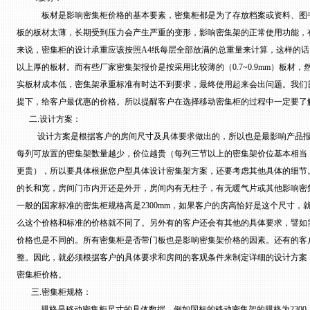
板材是影响密集柜价格的基本要素，密集柜都是为了存放档案或资料、图
板的板材太薄，长期受到压力会产生严重的变形，影响密集架的正常使用功能，
来说，密集柜的设计承重应该按照
A4
纸每层全部放满的总重量来计算，这样的话
以上厚的板材。而有些厂家密集架报价是按采用比较薄的（
0.7~0.9mm
）板材，
实板材成本低，密集架承重标准有时达不到要求，最终使用起来会出问题。我们
提下，给客户最优惠的价格。所以提醒客户在选择移动密集柜的过程中一定要了
二
.
设计方案：
设计方案是根据客户的房间尺寸及具体要求做出的，所以也是最影响产品
每列可放置的密集架数量越少，价位越贵（每列三节以上的密集架价位基本相当
更贵），所以要具体根据您户型具体设计密集架方案，还要考虑其他具体的细节
的长和宽，房间门市内开还是外开，房间内有无柱子，有无暖气片或其他影响密
一般的国家标准的密集柜规格高是
2300mm
，如果客户的房高恰好是这个尺寸，
么这个价格和标准的价格就不同了。另外有的客户还会有其他的具体要求，譬如
价格也是不同的。所有密集柜是否带门板也是影响密集架价格的因素。还有的客
整。因此，就必须根据客户的具体要求和房间的客观条件来制定详细的设计方案
密集柜价格。
三
.
密集柜规格：
规格是移动密集柜尺寸的具体数据，例如国标的移动密集架的规格为
2300