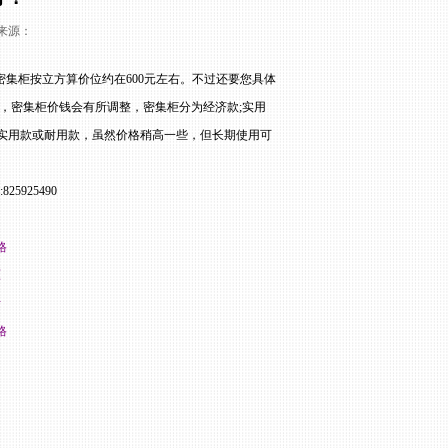
新闻来源：
密集柜按立方算价位约在6
00
元左右。不过还要您具体
，密集柜价钱会有所调整，密集柜分为经济款
;
实用
实用款或耐用款，虽然价格稍高一些，但长期使用可
:825925490
格
原
析
格