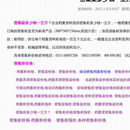
发布时间：2015-1-8 9:10:07 
密集架多少钱一立方？
企业档案资料室的密集柜多少钱一立方，一般档案
订购的密集柜是否为标准产品（
900*500*230mm;
双面六层）；加层或板材加厚的
款；耐用款；价位每个档案资料柜相差一百五十元左右。一般建议企业资料室用
保持不变形，机械故障率低，以后拆装损耗也小。
具体密集柜价格咨询电话：
0311-66697286
18631169598
400 696 882
QQ
密集柜价格
：
·
档案柜价格、密集架价格、密集柜价格、
移动密集档案柜价格
·
密集柜价
·
档案库房密集架价格,档案库房密集架价格
·
浅谈密集架价格有高有低的
·
可移动档案柜价格,移动式档案柜价钱
·
影响密集柜/密集架价格的因素分
·
密集架价格,档案密集架价格,移动密集架价格,资料室密集架价格
·
密集架价
·
档案柜价格,档案柜报价
·
密集架报价,密集架价钱
·
档案室密集架价格
·
密集柜多少钱一立方？
·
密集柜价格|密集柜报价
·
档案室密集柜价格
·
密集柜价格 档案柜价格
·
密集柜报价,各种密集柜价格