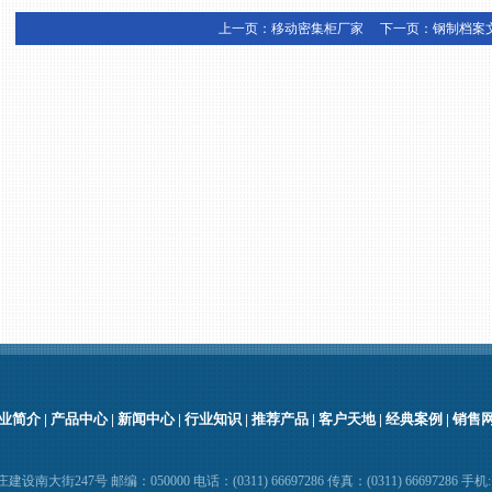
上一页：
移动密集柜厂家
下一页：
钢制档案
业简介
|
产品中心
|
新闻中心
|
行业知识
|
推荐产品
|
客户天地
|
经典案例
|
销售
南大街247号 邮编：050000 电话：(0311) 66697286 传真：(0311) 66697286 手机:18