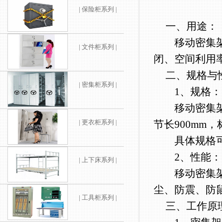
| 保险柜系列 |
一、用途：
移动密集架密
| 文件柜系列 |
闭、空间利用
二、规格与
| 密集柜系列 |
1、规格：
移动密集架标准
| 更衣柜系列 |
节长900mm
具体规格可
2、性能：
| 上下床系列 |
移动密集架采
尘、防震、防
| 工具柜系列 |
三、工作原