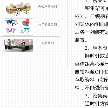
1、密集架
| 办公家具系列 |
密集架可单列
柄）。自锁柄
列架体的侧面
| 校用家具系列 |
后各一列装有
装置。
| 新品系列 |
2、档案资
顺时针或逆时
架体距离移至
自锁柄至OF
存取资料（如
柄，不能强行
3、密集架
逆时针方向转