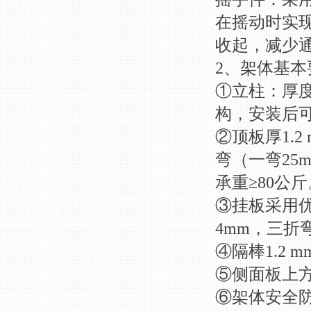
在摇动时实
收起，减少
2、架体基
①立柱：厚度
构，安装后
②顶板厚1.
弯（一弯25
承重≥80公斤
③挂板采用优
4mm，三折
④隔棒1.2
⑤侧面板上方
⑥架体安全