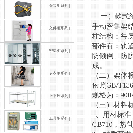
| 保险柜系列 |
一）款式
手动密集架
| 文件柜系列 |
柱结构：每
部件有：轨
| 密集柜系列 |
防倾倒、防
成。
| 更衣柜系列 |
（二）架体
依照GB/T13
规格为：900×
| 上下床系列 |
（三）材料
1、用材标
| 工具柜系列 |
GB710，热