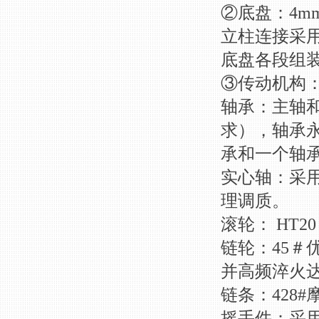
②底盘：4
立柱连接采用
底盘各段组
③传动机构
轴承：主轴和
求），轴承
承和一个轴
实心轴：采用
理调质。
滚轮： HT2
链轮：45
并高频淬火达到
链条：428#
摇手件：采