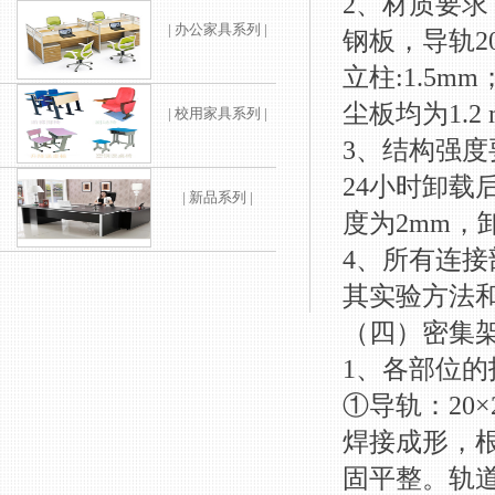
2、材质要求
| 办公家具系列 |
钢板，导轨2
立柱:1.5
尘板均为1.
| 校用家具系列 |
3、结构强度
24小时卸载
| 新品系列 |
度为2mm
4、所有连
其实验方法和
（四）密集
1、各部位的
①导轨：20
焊接成形，根
固平整。轨